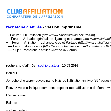
recherche d'affiliés
- Version imprimable
+- Forum Club Affiliation (
http://www.clubaffiliation.com/forum
)
+-- Forum : Affiliation généraliste, igaming et charme (
http://www.clubaffi
+--- Forum : Affiliation - Echange, Aide et Partage (
http://www.clubaffilia
+---- Forum : Annonceurs (
http://www.clubaffiliation.com/forum/forum-18.
+---- Sujet : recherche d'affiliés (
/thread-877.html
)
recherche d'affiliés
-
sophie pasteur
-
15-03-2016
Bonjour
Je recherche a promouvoir, par le biais de l'affiliation un livre (287 page
Pouvez-vous m'indiquer comment proposer mon affiliation a différents 
D'avance merci
Baisers
sophie pasteur