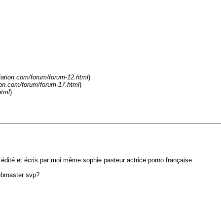
liation.com/forum/forum-12.html
)
tion.com/forum/forum-17.html
)
html
)
s) édité et écris par moi même sophie pasteur actrice porno française.
webmaster svp?