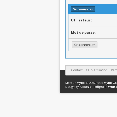
Se connecter
Utilisateur :
Mot de passe :
Contact
Club Affiliation
Ret
Moteur
MyBB
, © 2002-2026
MyBB Gr
Design By
AliReza_Tofighi
In
White