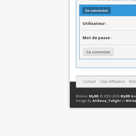
Se connecter
Utilisateur :
Mot de passe :
Contact
Club Affiliation
Ret
Moteur
MyBB
, © 2002-2026
MyBB Gr
Design By
AliReza_Tofighi
In
White