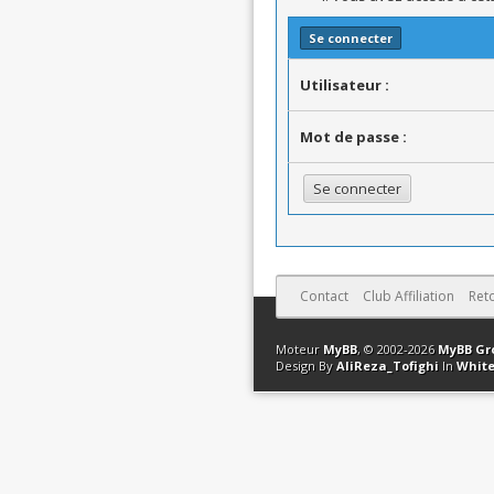
Se connecter
Utilisateur :
Mot de passe :
Contact
Club Affiliation
Ret
Moteur
MyBB
, © 2002-2026
MyBB Gr
Design By
AliReza_Tofighi
In
White