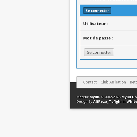
Se connecter
Utilisateur :
Mot de passe :
Contact
Club Affiliation
Ret
Moteur
MyBB
, © 2002-2026
MyBB Gr
Design By
AliReza_Tofighi
In
White