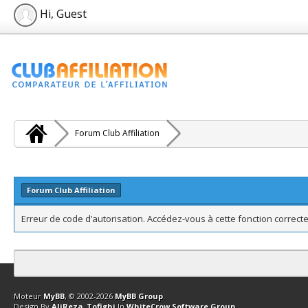
Hi, Guest
Forum Club Affiliation
Forum Club Affiliation
Erreur de code d’autorisation. Accédez-vous à cette fonction correcte
Contact
Club Affiliation
Retourner en haut
Version bas-débit (Archi
Moteur
MyBB
, © 2002-2026
MyBB Group
.
Design By
AliReza_Tofighi
In
WhiteCrow Software Group
.