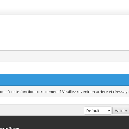
ous à cette fonction correctement ? Veuillez revenir en arrière et réessaye
haut
Version bas-débit (Archivé)
Syndication RSS
tware Group
.