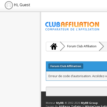
Hi, Guest
Forum Club Affiliation
Forum Club Affiliation
Erreur de code d’autorisation. Accédez-v
Contact
Club Affiliation
Retourner en 
Moteur
MyBB
, © 2002-2026
MyBB Group
.
Design By
AliReza_Tofighi
In
WhiteCrow Sof