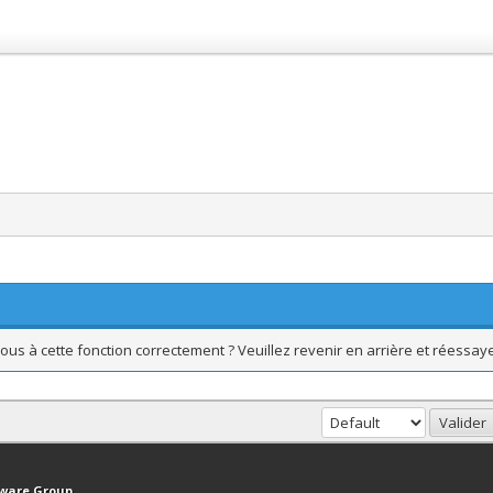
ous à cette fonction correctement ? Veuillez revenir en arrière et réessaye
haut
Version bas-débit (Archivé)
Syndication RSS
tware Group
.