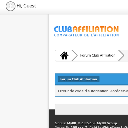
Hi, Guest
Forum Club Affiliation
Forum Club Affiliation
Erreur de code d’autorisation. Accédez-v
Contact
Club Affiliation
Retourner en 
Moteur
MyBB
, © 2002-2026
MyBB Group
.
Design By
AliReza_Tofighi
In
WhiteCrow Sof