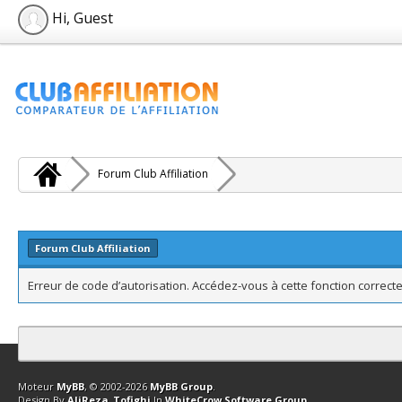
Hi, Guest
Forum Club Affiliation
Forum Club Affiliation
Erreur de code d’autorisation. Accédez-vous à cette fonction correcte
Contact
Club Affiliation
Retourner en haut
Version bas-débit (Archi
Moteur
MyBB
, © 2002-2026
MyBB Group
.
Design By
AliReza_Tofighi
In
WhiteCrow Software Group
.