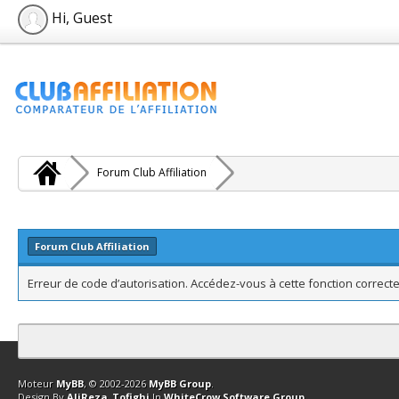
Hi, Guest
Forum Club Affiliation
Forum Club Affiliation
Erreur de code d’autorisation. Accédez-vous à cette fonction correcte
Contact
Club Affiliation
Retourner en haut
Version bas-débit (Archi
Moteur
MyBB
, © 2002-2026
MyBB Group
.
Design By
AliReza_Tofighi
In
WhiteCrow Software Group
.