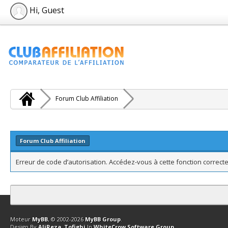
Hi, Guest
Forum Club Affiliation
Forum Club Affiliation
Erreur de code d’autorisation. Accédez-vous à cette fonction correcte
Contact
Club Affiliation
Retourner en haut
Version bas-débit (Archi
Moteur
MyBB
, © 2002-2026
MyBB Group
.
Design By
AliReza_Tofighi
In
WhiteCrow Software Group
.