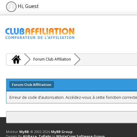
Hi, Guest
Forum Club Affiliation
Forum Club Affiliation
Erreur de code d’autorisation. Accédez-vous à cette fonction correcte
Contact
Club Affiliation
Retourner en haut
Version bas-débit (Archi
Moteur
MyBB
, © 2002-2026
MyBB Group
.
Design By
AliReza_Tofighi
In
WhiteCrow Software Group
.