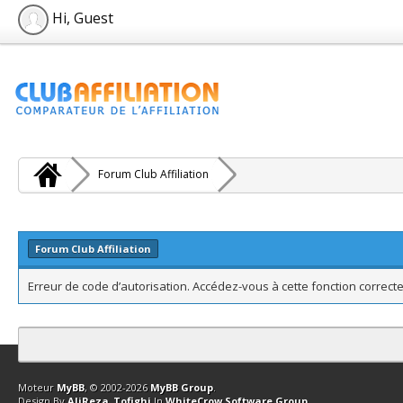
Hi, Guest
Forum Club Affiliation
Forum Club Affiliation
Erreur de code d’autorisation. Accédez-vous à cette fonction correcte
Contact
Club Affiliation
Retourner en haut
Version bas-débit (Archi
Moteur
MyBB
, © 2002-2026
MyBB Group
.
Design By
AliReza_Tofighi
In
WhiteCrow Software Group
.