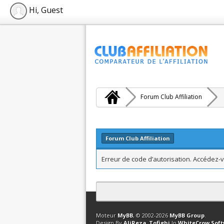
Hi, Guest
Forum Club Affiliation
Forum Club Affiliation
Erreur de code d’autorisation. Accédez-v
Contact
Club Affiliation
Retourner en 
Moteur
MyBB
, © 2002-2026
MyBB Group
.
Design By
AliReza_Tofighi
In
WhiteCrow Sof