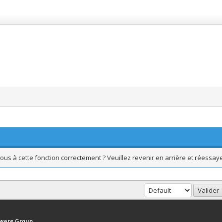
ous à cette fonction correctement ? Veuillez revenir en arrière et réessaye
haut
Version bas-débit (Archivé)
Syndication RSS
tware Group
.