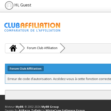
Hi, Guest
Forum Club Affiliation
Forum Club Affiliation
Erreur de code d’autorisation. Accédez-vous à cette fonction correcte
Contact
Club Affiliation
Retourner en haut
Version bas-débit (Archi
Moteur
MyBB
, © 2002-2026
MyBB Group
.
Design By
AliReza_Tofighi
In
WhiteCrow Software Group
.