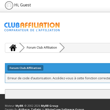
Hi, Guest
Forum Club Affiliation
Forum Club Affiliation
Erreur de code d’autorisation. Accédez-vous à cette fonction correcte
Contact
Club Affiliation
Retourner en haut
Version bas-débit (Archi
Moteur
MyBB
, © 2002-2026
MyBB Group
.
Design By
AliReza_Tofighi
In
WhiteCrow Software Group
.