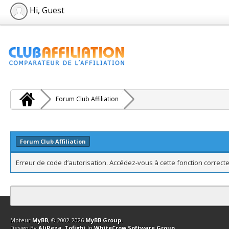
Hi, Guest
Forum Club Affiliation
Forum Club Affiliation
Erreur de code d’autorisation. Accédez-vous à cette fonction correcte
Contact
Club Affiliation
Retourner en haut
Version bas-débit (Archi
Moteur
MyBB
, © 2002-2026
MyBB Group
.
Design By
AliReza_Tofighi
In
WhiteCrow Software Group
.