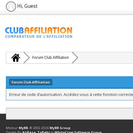
Hi, Guest
Forum Club Affiliation
Forum Club Affiliation
Erreur de code d’autorisation. Accédez-vous à cette fonction correcte
Contact
Club Affiliation
Retourner en haut
Version bas-débit (Archi
Moteur
MyBB
, © 2002-2026
MyBB Group
.
Design By
AliReza_Tofighi
In
WhiteCrow Software Group
.