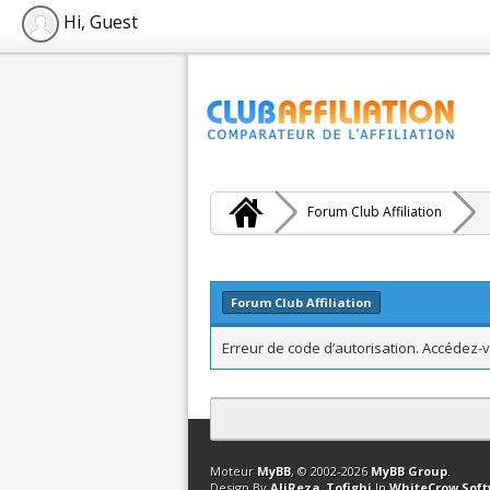
Hi, Guest
Forum Club Affiliation
Forum Club Affiliation
Erreur de code d’autorisation. Accédez-v
Contact
Club Affiliation
Retourner en 
Moteur
MyBB
, © 2002-2026
MyBB Group
.
Design By
AliReza_Tofighi
In
WhiteCrow Sof