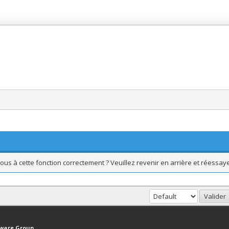
ous à cette fonction correctement ? Veuillez revenir en arrière et réessaye
haut
Version bas-débit (Archivé)
Syndication RSS
tware Group
.