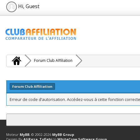
Hi, Guest
Forum Club Affiliation
Forum Club Affiliation
Erreur de code d’autorisation. Accédez-vous à cette fonction correcte
Contact
Club Affiliation
Retourner en haut
Version bas-débit (Archi
Moteur
MyBB
, © 2002-2026
MyBB Group
.
Design By
AliReza_Tofighi
In
WhiteCrow Software Group
.