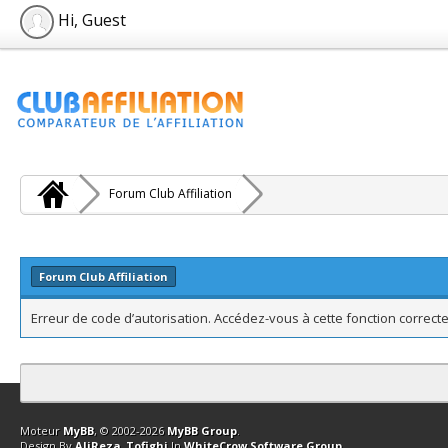
Hi, Guest
Forum Club Affiliation
Forum Club Affiliation
Erreur de code d’autorisation. Accédez-vous à cette fonction correcte
Contact
Club Affiliation
Retourner en haut
Version bas-débit (Archi
Moteur
MyBB
, © 2002-2026
MyBB Group
.
Design By
AliReza_Tofighi
In
WhiteCrow Software Group
.