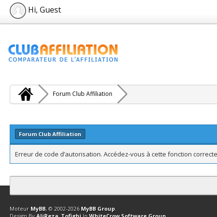
Hi, Guest
Forum Club Affiliation
Forum Club Affiliation
Erreur de code d’autorisation. Accédez-vous à cette fonction correcte
Contact
Club Affiliation
Retourner en haut
Version bas-débit (Archi
Moteur
MyBB
, © 2002-2026
MyBB Group
.
Design By
AliReza_Tofighi
In
WhiteCrow Software Group
.