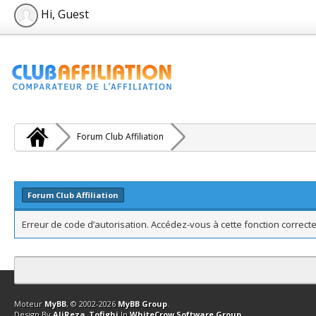
Hi, Guest
Forum Club Affiliation
Forum Club Affiliation
Erreur de code d’autorisation. Accédez-vous à cette fonction correcte
Contact
Club Affiliation
Retourner en haut
Version bas-débit (Archi
Moteur
MyBB
, © 2002-2026
MyBB Group
.
Design By
AliReza_Tofighi
In
WhiteCrow Software Group
.