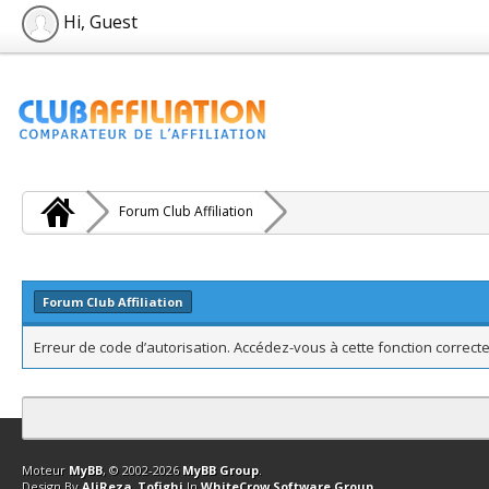
Hi, Guest
Forum Club Affiliation
Forum Club Affiliation
Erreur de code d’autorisation. Accédez-vous à cette fonction correcte
Contact
Club Affiliation
Retourner en haut
Version bas-débit (Archi
Moteur
MyBB
, © 2002-2026
MyBB Group
.
Design By
AliReza_Tofighi
In
WhiteCrow Software Group
.