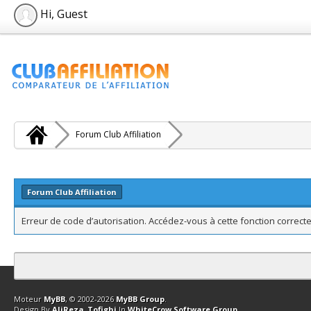
Hi, Guest
Forum Club Affiliation
Forum Club Affiliation
Erreur de code d’autorisation. Accédez-vous à cette fonction correcte
Contact
Club Affiliation
Retourner en haut
Version bas-débit (Archi
Moteur
MyBB
, © 2002-2026
MyBB Group
.
Design By
AliReza_Tofighi
In
WhiteCrow Software Group
.