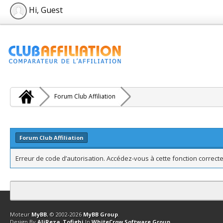
Hi, Guest
Forum Club Affiliation
Forum Club Affiliation
Erreur de code d’autorisation. Accédez-vous à cette fonction correcte
Contact
Club Affiliation
Retourner en haut
Version bas-débit (Archi
Moteur
MyBB
, © 2002-2026
MyBB Group
.
Design By
AliReza_Tofighi
In
WhiteCrow Software Group
.