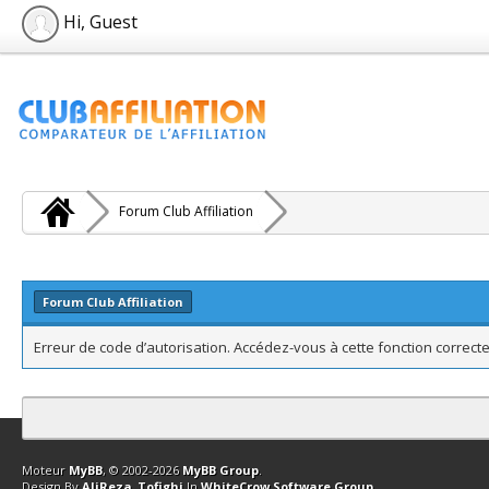
Hi, Guest
Forum Club Affiliation
Forum Club Affiliation
Erreur de code d’autorisation. Accédez-vous à cette fonction correcte
Contact
Club Affiliation
Retourner en haut
Version bas-débit (Archi
Moteur
MyBB
, © 2002-2026
MyBB Group
.
Design By
AliReza_Tofighi
In
WhiteCrow Software Group
.