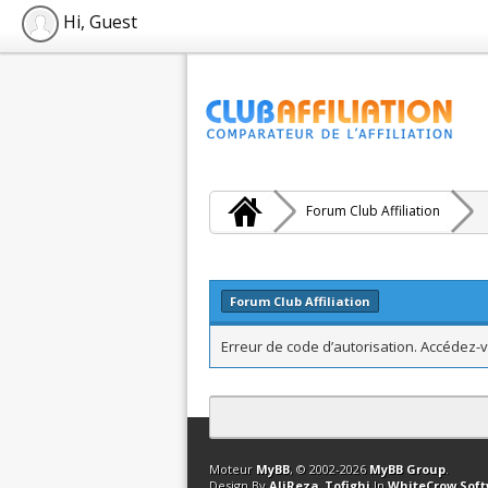
Hi, Guest
Forum Club Affiliation
Forum Club Affiliation
Erreur de code d’autorisation. Accédez-v
Contact
Club Affiliation
Retourner en 
Moteur
MyBB
, © 2002-2026
MyBB Group
.
Design By
AliReza_Tofighi
In
WhiteCrow Sof