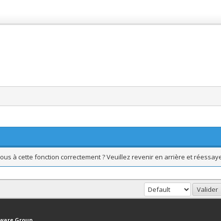
ous à cette fonction correctement ? Veuillez revenir en arrière et réessaye
haut
Version bas-débit (Archivé)
Syndication RSS
tware Group
.