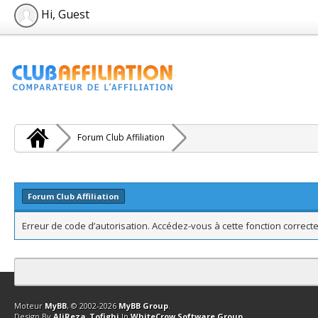
Hi, Guest
Forum Club Affiliation
Forum Club Affiliation
Erreur de code d’autorisation. Accédez-vous à cette fonction correcte
Contact
Club Affiliation
Retourner en haut
Version bas-débit (Archi
Moteur
MyBB
, © 2002-2026
MyBB Group
.
Design By
AliReza_Tofighi
In
WhiteCrow Software Group
.