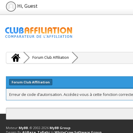
Hi, Guest
Forum Club Affiliation
Forum Club Affiliation
Erreur de code d’autorisation. Accédez-vous à cette fonction correcte
Contact
Club Affiliation
Retourner en haut
Version bas-débit (Archi
Moteur
MyBB
, © 2002-2026
MyBB Group
.
Design By
AliReza_Tofighi
In
WhiteCrow Software Group
.