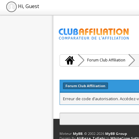
Hi, Guest
Forum Club Affiliation
Forum Club Affiliation
Erreur de code d’autorisation. Accédez-v
Contact
Club Affiliation
Retourner en 
Moteur
MyBB
, © 2002-2026
MyBB Group
.
Design By
AliReza_Tofighi
In
WhiteCrow Sof