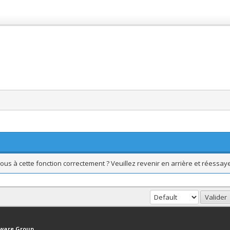
ous à cette fonction correctement ? Veuillez revenir en arrière et réessaye
haut
Version bas-débit (Archivé)
Syndication RSS
tware Group
.