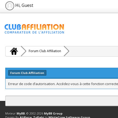
Hi, Guest
Forum Club Affiliation
Forum Club Affiliation
Erreur de code d’autorisation. Accédez-vous à cette fonction correcte
Contact
Club Affiliation
Retourner en haut
Version bas-débit (Archi
Moteur
MyBB
, © 2002-2026
MyBB Group
.
Design By
AliReza_Tofighi
In
WhiteCrow Software Group
.