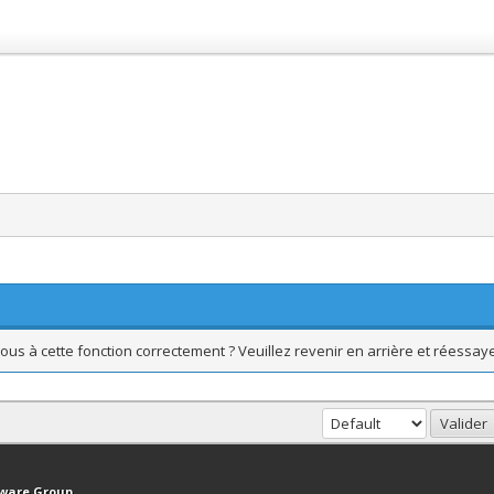
ous à cette fonction correctement ? Veuillez revenir en arrière et réessaye
haut
Version bas-débit (Archivé)
Syndication RSS
tware Group
.