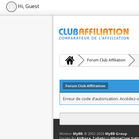
Hi, Guest
Forum Club Affiliation
Forum Club Affiliation
Erreur de code d’autorisation. Accédez-v
Contact
Club Affiliation
Retourner en 
Moteur
MyBB
, © 2002-2026
MyBB Group
.
Design By
AliReza_Tofighi
In
WhiteCrow Sof