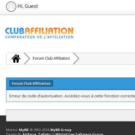
Hi, Guest
Forum Club Affiliation
Forum Club Affiliation
Erreur de code d’autorisation. Accédez-vous à cette fonction correcte
Contact
Club Affiliation
Retourner en haut
Version bas-débit (Archi
Moteur
MyBB
, © 2002-2026
MyBB Group
.
Design By
AliReza_Tofighi
In
WhiteCrow Software Group
.