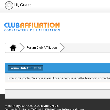
Hi, Guest
Forum Club Affiliation
Forum Club Affiliation
Erreur de code d’autorisation. Accédez-vous à cette fonction correcte
Contact
Club Affiliation
Retourner en haut
Version bas-débit (Archi
Moteur
MyBB
, © 2002-2026
MyBB Group
.
Design By
AliReza_Tofighi
In
WhiteCrow Software Group
.