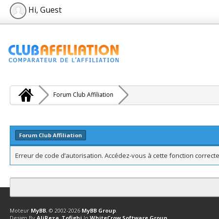
Hi, Guest
Forum Club Affiliation
Forum Club Affiliation
Erreur de code d’autorisation. Accédez-vous à cette fonction correcte
Contact
Club Affiliation
Retourner en haut
Version bas-débit (Archi
Moteur
MyBB
, © 2002-2026
MyBB Group
.
Design By
AliReza_Tofighi
In
WhiteCrow Software Group
.