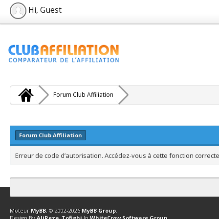
Hi, Guest
Forum Club Affiliation
Forum Club Affiliation
Erreur de code d’autorisation. Accédez-vous à cette fonction correcte
Contact
Club Affiliation
Retourner en haut
Version bas-débit (Archi
Moteur
MyBB
, © 2002-2026
MyBB Group
.
Design By
AliReza_Tofighi
In
WhiteCrow Software Group
.