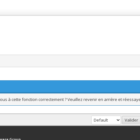
ous à cette fonction correctement ? Veuillez revenir en arrière et réessaye
haut
Version bas-débit (Archivé)
Syndication RSS
tware Group
.