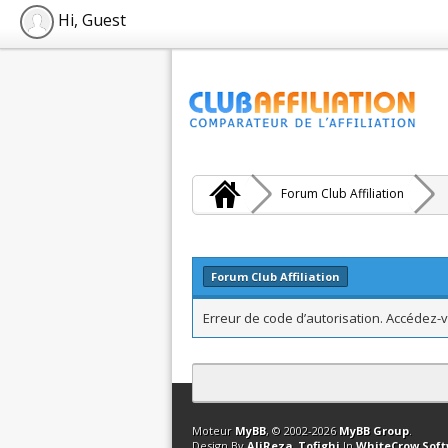
Hi, Guest
Forum Club Affiliation
Forum Club Affiliation
Erreur de code d’autorisation. Accédez-v
Contact
Club Affiliation
Retourner en 
Moteur
MyBB
, © 2002-2026
MyBB Group
.
Design By
AliReza_Tofighi
In
WhiteCrow Sof