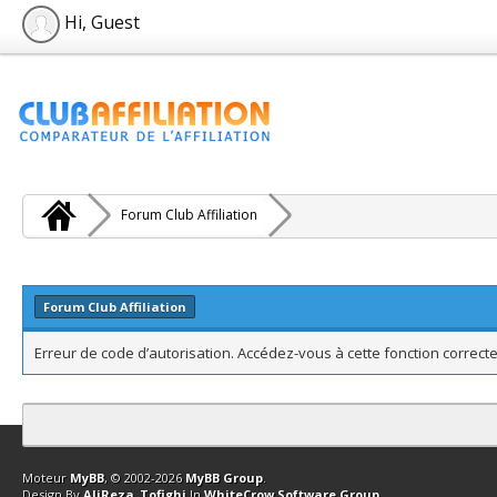
Hi, Guest
Forum Club Affiliation
Forum Club Affiliation
Erreur de code d’autorisation. Accédez-vous à cette fonction correcte
Contact
Club Affiliation
Retourner en haut
Version bas-débit (Archi
Moteur
MyBB
, © 2002-2026
MyBB Group
.
Design By
AliReza_Tofighi
In
WhiteCrow Software Group
.