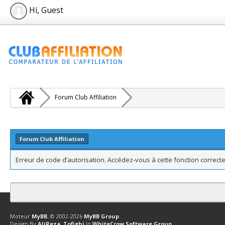
Hi, Guest
Forum Club Affiliation
Forum Club Affiliation
Erreur de code d’autorisation. Accédez-vous à cette fonction correcte
Contact
Club Affiliation
Retourner en haut
Version bas-débit (Archi
Moteur
MyBB
, © 2002-2026
MyBB Group
.
Design By
AliReza_Tofighi
In
WhiteCrow Software Group
.