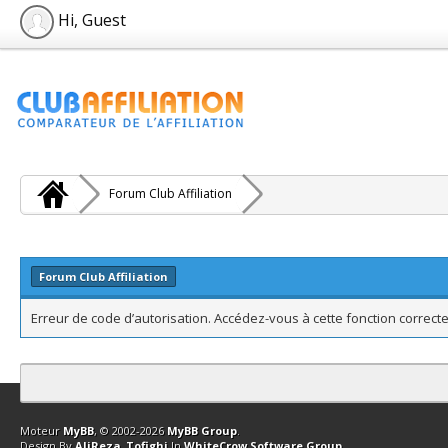
Hi, Guest
Forum Club Affiliation
Forum Club Affiliation
Erreur de code d’autorisation. Accédez-vous à cette fonction correcte
Contact
Club Affiliation
Retourner en haut
Version bas-débit (Archi
Moteur
MyBB
, © 2002-2026
MyBB Group
.
Design By
AliReza_Tofighi
In
WhiteCrow Software Group
.