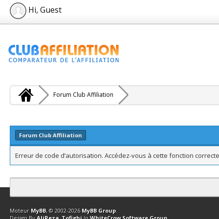
Hi, Guest
Forum Club Affiliation
Forum Club Affiliation
Erreur de code d’autorisation. Accédez-vous à cette fonction correcte
Contact
Club Affiliation
Retourner en haut
Version bas-débit (Archi
Moteur
MyBB
, © 2002-2026
MyBB Group
.
Design By
AliReza_Tofighi
In
WhiteCrow Software Group
.