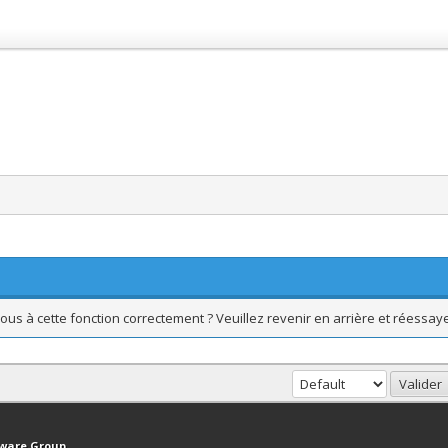
ous à cette fonction correctement ? Veuillez revenir en arrière et réessaye
haut
Version bas-débit (Archivé)
Syndication RSS
tware Group
.