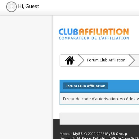
Hi, Guest
Forum Club Affiliation
Forum Club Affiliation
Erreur de code d’autorisation. Accédez-v
Contact
Club Affiliation
Retourner en 
Moteur
MyBB
, © 2002-2026
MyBB Group
.
Design By
AliReza_Tofighi
In
WhiteCrow Sof