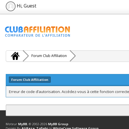
Hi, Guest
Forum Club Affiliation
Forum Club Affiliation
Erreur de code d’autorisation. Accédez-vous à cette fonction correcte
Contact
Club Affiliation
Retourner en haut
Version bas-débit (Archi
Moteur
MyBB
, © 2002-2026
MyBB Group
.
Design By
AliReza_Tofighi
In
WhiteCrow Software Group
.