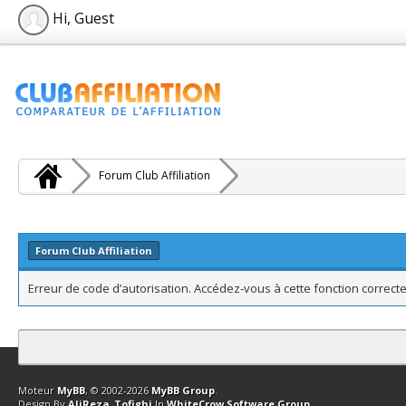
Hi, Guest
Forum Club Affiliation
Forum Club Affiliation
Erreur de code d’autorisation. Accédez-vous à cette fonction correcte
Contact
Club Affiliation
Retourner en haut
Version bas-débit (Archi
Moteur
MyBB
, © 2002-2026
MyBB Group
.
Design By
AliReza_Tofighi
In
WhiteCrow Software Group
.