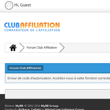
Hi, Guest
Forum Club Affiliation
Forum Club Affiliation
Erreur de code d’autorisation. Accédez-vous à cette fonction correcte
Contact
Club Affiliation
Retourner en haut
Version bas-débit (Archi
Moteur
MyBB
, © 2002-2026
MyBB Group
.
Design By
AliReza_Tofighi
In
WhiteCrow Software Group
.