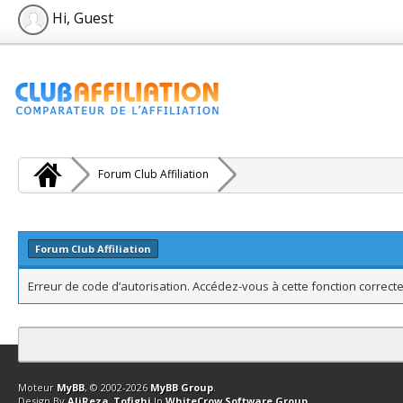
Hi, Guest
Forum Club Affiliation
Forum Club Affiliation
Erreur de code d’autorisation. Accédez-vous à cette fonction correcte
Contact
Club Affiliation
Retourner en haut
Version bas-débit (Archi
Moteur
MyBB
, © 2002-2026
MyBB Group
.
Design By
AliReza_Tofighi
In
WhiteCrow Software Group
.