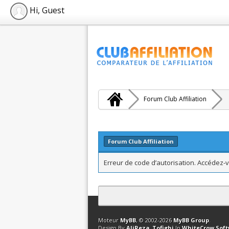
Hi, Guest
Forum Club Affiliation
Forum Club Affiliation
Erreur de code d’autorisation. Accédez-v
Contact
Club Affiliation
Retourner en 
Moteur
MyBB
, © 2002-2026
MyBB Group
.
Design By
AliReza_Tofighi
In
WhiteCrow Sof