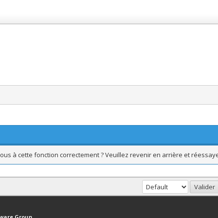
ous à cette fonction correctement ? Veuillez revenir en arrière et réessaye
haut
Version bas-débit (Archivé)
Syndication RSS
tware Group
.