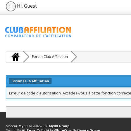
Hi, Guest
Forum Club Affiliation
Forum Club Affiliation
Erreur de code d’autorisation. Accédez-vous à cette fonction correcte
Contact
Club Affiliation
Retourner en haut
Version bas-débit (Archi
Moteur
MyBB
, © 2002-2026
MyBB Group
.
Design By
AliReza_Tofighi
In
WhiteCrow Software Group
.