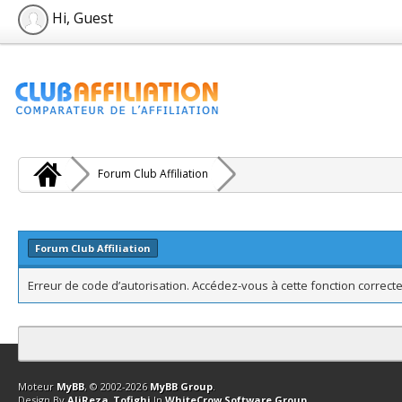
Hi, Guest
Forum Club Affiliation
Forum Club Affiliation
Erreur de code d’autorisation. Accédez-vous à cette fonction correcte
Contact
Club Affiliation
Retourner en haut
Version bas-débit (Archi
Moteur
MyBB
, © 2002-2026
MyBB Group
.
Design By
AliReza_Tofighi
In
WhiteCrow Software Group
.